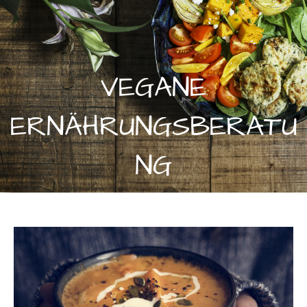
VEGANE
ERNÄHRUNGSBERATU
NG