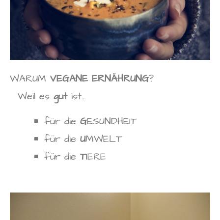
WARUM
VEGANE ERNÄHRUNG
?
Weil es
gut
ist…
für die
G
ESUNDHEIT
für die
U
MWELT
für die
T
IERE